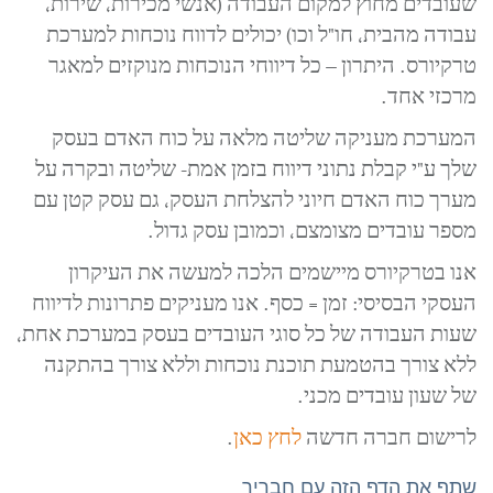
שעובדים מחוץ למקום העבודה (אנשי מכירות, שירות,
עבודה מהבית, חו"ל וכו) יכולים לדווח נוכחות למערכת
טרקיורס. היתרון – כל דיווחי הנוכחות מנוקזים למאגר
מרכזי אחד.
המערכת מעניקה שליטה מלאה על כוח האדם בעסק
שלך ע"י קבלת נתוני דיווח בזמן אמת- שליטה ובקרה על
מערך כוח האדם חיוני להצלחת העסק, גם עסק קטן עם
מספר עובדים מצומצם, וכמובן עסק גדול.
אנו בטרקיורס מיישמים הלכה למעשה את העיקרון
העסקי הבסיסי: זמן = כסף. אנו מעניקים פתרונות לדיווח
שעות העבודה של כל סוגי העובדים בעסק במערכת אחת,
ללא צורך בהטמעת תוכנת נוכחות וללא צורך בהתקנה
של שעון עובדים מכני.
לרישום חברה חדשה
לחץ כאן
.
שתף את הדף הזה עם חבריך