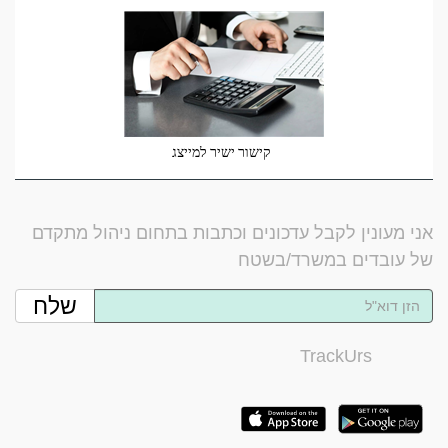
קישור ישיר למייצג
אני מעונין לקבל עדכונים וכתבות בתחום ניהול מתקדם
של עובדים במשרד/בשטח
שלח
TrackUrs